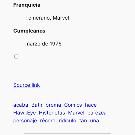
Franquicia
Temerario, Marvel
Cumpleaños
marzo de 1976
Source link
acaba
Batir
broma
Comics
hace
HawkEye
Historietas
Marvel
parezca
personaje
récord
ridículo
tan
una