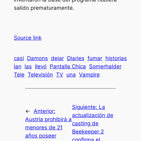
salido prematuramente.
Source link
casi
Damons
dejar
Diaries
fumar
historias
Ian
las
llevó
Pantalla Chica
Somerhalder
Tele
Televisión
TV
una
Vampire
Siguiente:
La
←
Anterior:
actualización de
Austria prohibirá a
casting de
menores de 21
Beekeeper 2
años poseer
confirma el