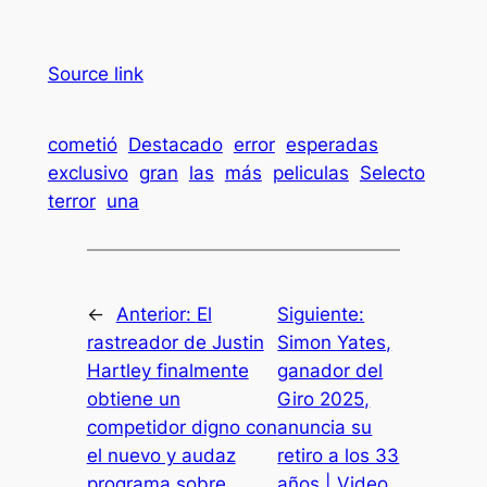
Source link
cometió
Destacado
error
esperadas
exclusivo
gran
las
más
peliculas
Selecto
terror
una
←
Anterior:
El
Siguiente:
rastreador de Justin
Simon Yates,
Hartley finalmente
ganador del
obtiene un
Giro 2025,
competidor digno con
anuncia su
el nuevo y audaz
retiro a los 33
programa sobre
años | Video