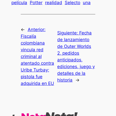
película
Potter
realidad
Selecto
una
←
Anterior:
Siguiente:
Fecha
Fiscalía
de lanzamiento
colombiana
de Outer Worlds
vincula red
2, pedidos
criminal al
anticipados,
atentado contra
ediciones, juego y
Uribe Turbay;
detalles de la
pistola fue
historia
→
adquirida en EU