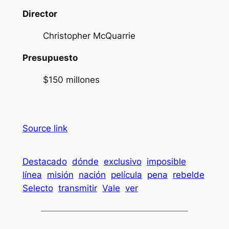
Director
Christopher McQuarrie
Presupuesto
$150 millones
Source link
Destacado
dónde
exclusivo
imposible
línea
misión
nación
película
pena
rebelde
Selecto
transmitir
Vale
ver