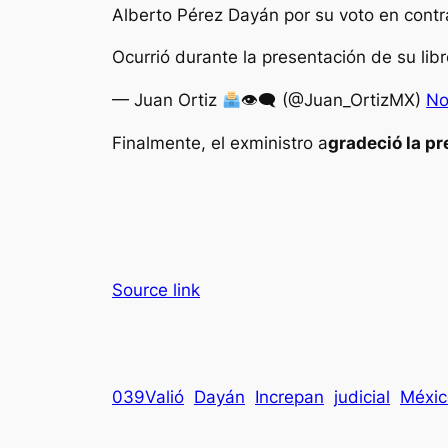
Alberto Pérez Dayán por su voto en contr
Ocurrió durante la presentación de su li
— Juan Ortiz
👁‍🗨 (@Juan_OrtizMX)
No
Finalmente, el exministro a
gradeció la pr
Source link
039Valió
Dayán
Increpan
judicial
Méxic