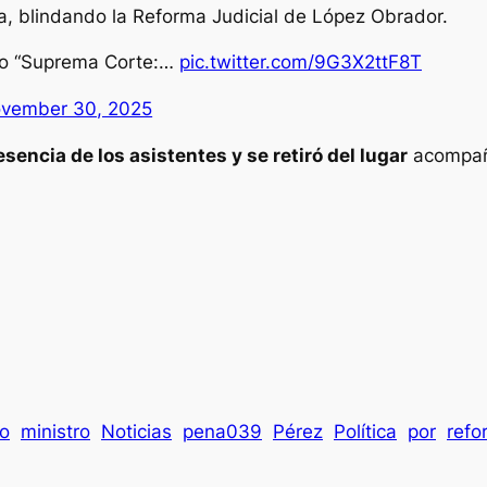
a, blindando la Reforma Judicial de López Obrador.
bro “Suprema Corte:…
pic.twitter.com/9G3X2ttF8T
vember 30, 2025
esencia de los asistentes y se retiró del lugar
acompaña
o
ministro
Noticias
pena039
Pérez
Política
por
refo