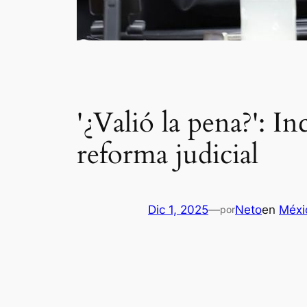
'¿Valió la pena?': I
reforma judicial
Dic 1, 2025
—
Neto
en
Méxi
por