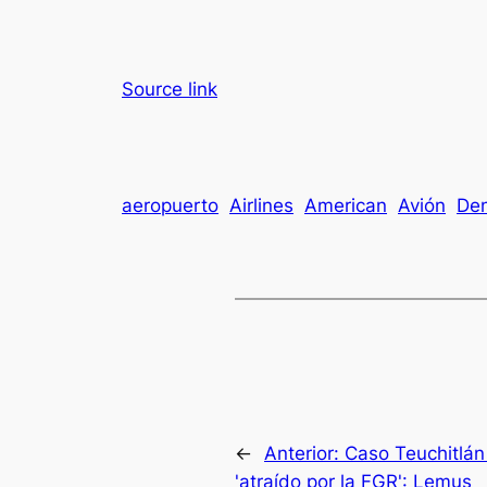
Source link
aeropuerto
Airlines
American
Avión
De
←
Anterior:
Caso Teuchitlán
'atraído por la FGR': Lemus