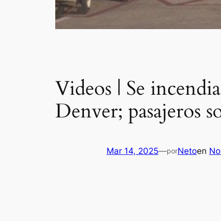
Videos | Se incendi
Denver; pasajeros s
Mar 14, 2025
—
Neto
en
Not
por