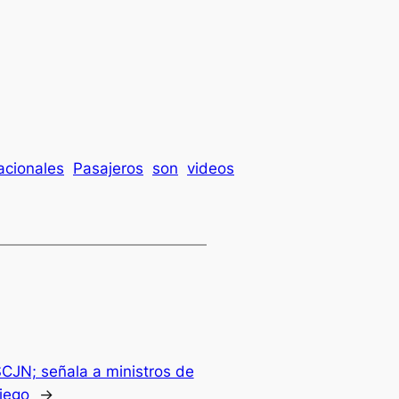
acionales
Pasajeros
son
videos
CJN; señala a ministros de
iego
→