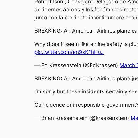
Robert Isom, Consejero Delegado de Ameri
accidentes aéreos y los fenómenos meteo
junto con la creciente incertidumbre econ
BREAKING: An American Airlines plane caug
Why does it seem like airline safety is p
pic.twitter.com/en9sK1hHuJ
— Ed Krassenstein (@EdKrassen)
March 
BREAKING: An American Airlines plane just
I’m sorry but these incidents certainly 
Coincidence or irresponsible government
— Brian Krassenstein (@krassenstein)
Ma