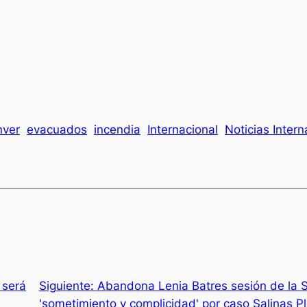
nver
evacuados
incendia
Internacional
Noticias Intern
 será
Siguiente:
Abandona Lenia Batres sesión de la S
'sometimiento y complicidad' por caso Salinas Pl