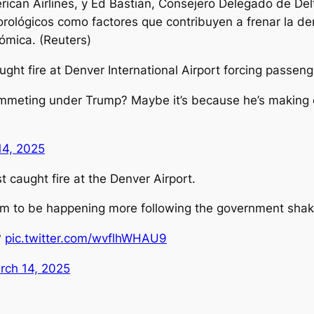
can Airlines, y Ed Bastian, Consejero Delegado de Delta
rológicos como factores que contribuyen a frenar la d
ómica. (Reuters)
ht fire at Denver International Airport forcing passeng
lummeting under Trump? Maybe it’s because he’s making c
14, 2025
 caught fire at the Denver Airport.
seem to be happening more following the government sha
?
pic.twitter.com/wvflhWHAU9
rch 14, 2025