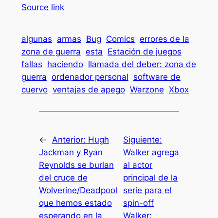
Source link
algunas
armas
Bug
Comics
errores de la
zona de guerra
esta
Estación de juegos
fallas
haciendo
llamada del deber: zona de
guerra
ordenador personal
software de
cuervo
ventajas de apego
Warzone
Xbox
←
Anterior:
Hugh
Siguiente:
Jackman y Ryan
Walker agrega
Reynolds se burlan
al actor
del cruce de
principal de la
Wolverine/Deadpool
serie para el
que hemos estado
spin-off
esperando en la
Walker: