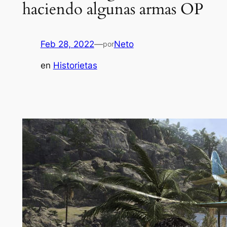
haciendo algunas armas OP
Feb 28, 2022
—
Neto
por
en
Historietas