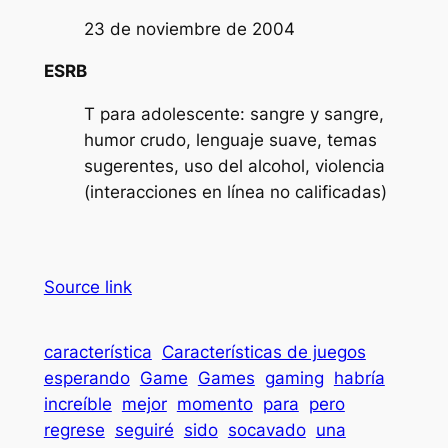
23 de noviembre de 2004
ESRB
T para adolescente: sangre y sangre,
humor crudo, lenguaje suave, temas
sugerentes, uso del alcohol, violencia
(interacciones en línea no calificadas)
Source link
característica
Características de juegos
esperando
Game
Games
gaming
habría
increíble
mejor
momento
para
pero
regrese
seguiré
sido
socavado
una