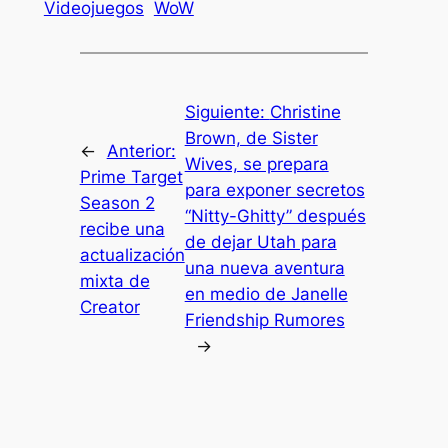
Videojuegos
WoW
Siguiente:
Christine
Brown, de Sister
←
Anterior:
Wives, se prepara
Prime Target
para exponer secretos
Season 2
“Nitty-Ghitty” después
recibe una
de dejar Utah para
actualización
una nueva aventura
mixta de
en medio de Janelle
Creator
Friendship Rumores
→