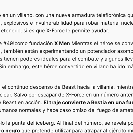
 en un villano, con una nueva armadura teleflorónica q
 explosivos e invulnerabilidad para robar material nucle
etenerlo, si es que X-Force le permite ayudar.
e #49!
como fundación
X Men
Mientras el héroe se conv
s, también están experimentando un potenciador asombr
s tienen poderes ideales para el combate y algunos ll
in embargo, este héroe convertido en villano ha ido má
n el continuo descenso de Beast hacia la villanía, mient
lear. Salvo por escapar de X-Force en un número anterio
e Beast en acción.
El traje convierte a Bestia en una f
umanos normales y hace caso omiso del fuego de ametrall
o la punta del iceberg. Al final del número, se revela p
ro negro
que pretende utilizar para atrapar al ejército 