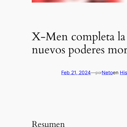
X-Men completa la
nuevos poderes mor
Feb 21, 2024
—
Neto
en
His
por
Resumen