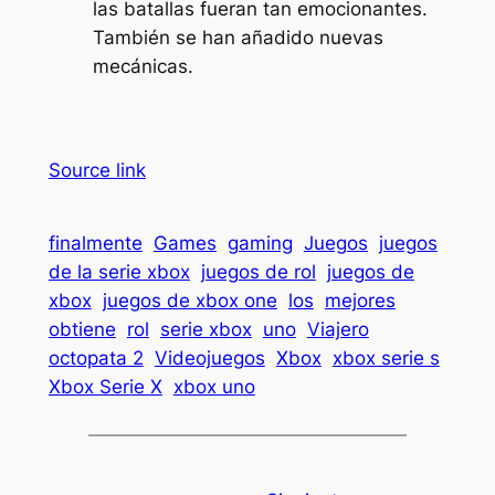
las batallas fueran tan emocionantes.
También se han añadido nuevas
mecánicas.
Source link
finalmente
Games
gaming
Juegos
juegos
de la serie xbox
juegos de rol
juegos de
xbox
juegos de xbox one
los
mejores
obtiene
rol
serie xbox
uno
Viajero
octopata 2
Videojuegos
Xbox
xbox serie s
Xbox Serie X
xbox uno