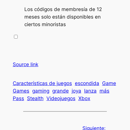
Los códigos de membresía de 12
meses solo están disponibles en
ciertos minoristas
Source link
Características de juegos
escondida
Game
Games
gaming
grande
joya
lanza
más
Pass
Stealth
Videojuegos
Xbox
Siguiente: