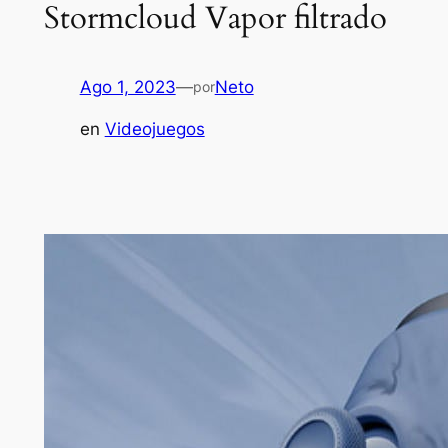
Stormcloud Vapor filtrado
Ago 1, 2023
—
Neto
por
en
Videojuegos