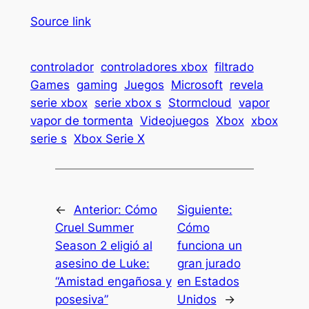
Source link
controlador
controladores xbox
filtrado
Games
gaming
Juegos
Microsoft
revela
serie xbox
serie xbox s
Stormcloud
vapor
vapor de tormenta
Videojuegos
Xbox
xbox
serie s
Xbox Serie X
←
Anterior:
Cómo
Siguiente:
Cruel Summer
Cómo
Season 2 eligió al
funciona un
asesino de Luke:
gran jurado
“Amistad engañosa y
en Estados
posesiva”
Unidos
→