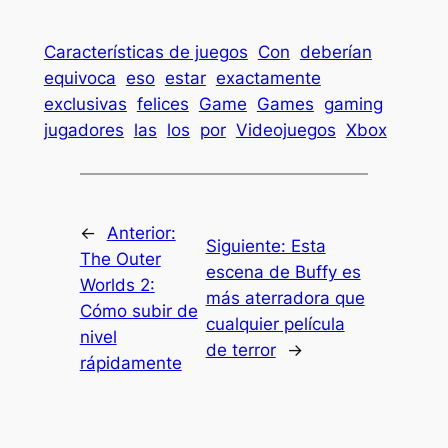
Características de juegos
Con
deberían
equivoca
eso
estar
exactamente
exclusivas
felices
Game
Games
gaming
jugadores
las
los
por
Videojuegos
Xbox
←
Anterior:
Siguiente:
Esta
The Outer
escena de Buffy es
Worlds 2:
más aterradora que
Cómo subir de
cualquier película
nivel
de terror
→
rápidamente