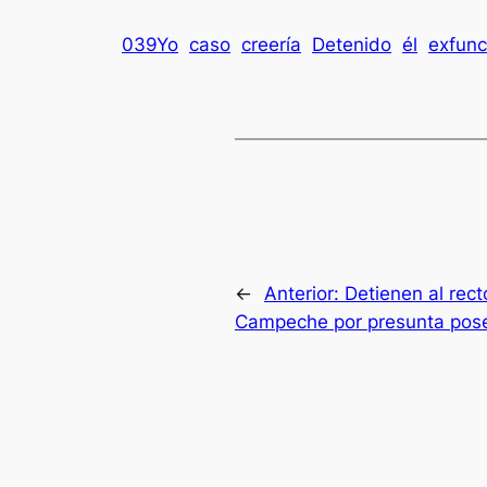
039Yo
caso
creería
Detenido
él
exfunc
←
Anterior:
Detienen al rec
Campeche por presunta pos