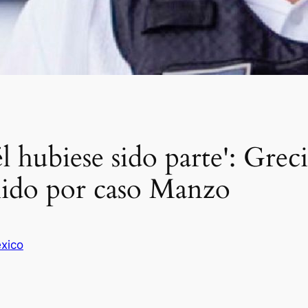
l hubiese sido parte': Gre
nido por caso Manzo
xico