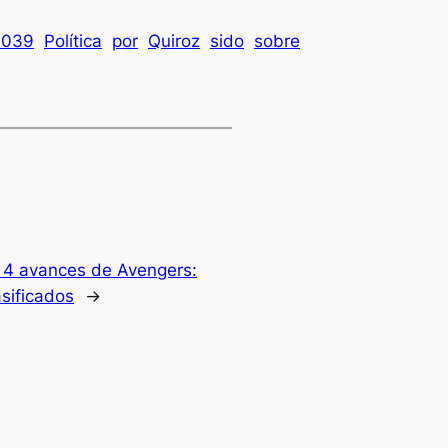
e039
Política
por
Quiroz
sido
sobre
 4 avances de Avengers:
sificados
→