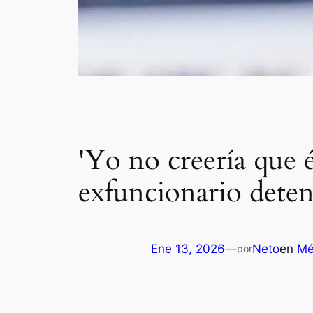
'Yo no creería que é
exfuncionario dete
Ene 13, 2026
—
Neto
en
Mé
por