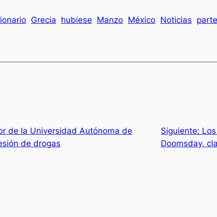
ionario
Grecia
hubiese
Manzo
México
Noticias
part
tor de la Universidad Autónoma de
Siguiente:
Los
esión de drogas
Doomsday, cla