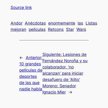
Source link
Andor
Anécdotas
enormemente
las
Listas
mejoran
peliculas
Retcons
Star
Wars
Siguiente:
Lesiones de
←
Anterior:
Fernández Noroña y su
10 grandes
colaborador, 'no
películas de
alcanzan' para iniciar
deportes
desafuero de 'Alito'
de las que
Moreno: Senador
nadie habla
Ignacio Mier
→