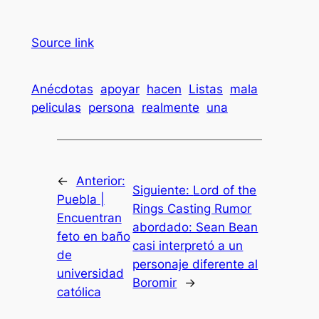
Source link
Anécdotas
apoyar
hacen
Listas
mala
peliculas
persona
realmente
una
←
Anterior:
Siguiente:
Lord of the
Puebla |
Rings Casting Rumor
Encuentran
abordado: Sean Bean
feto en baño
casi interpretó a un
de
personaje diferente al
universidad
Boromir
→
católica