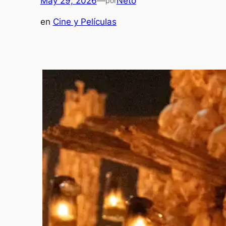
May 29, 2026
—
Neto
por
en
Cine y Películas