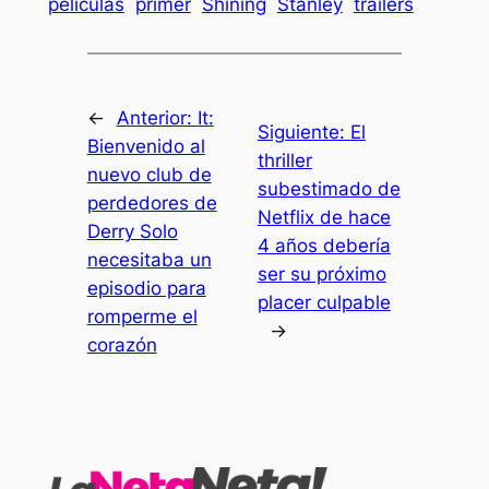
peliculas
primer
Shining
Stanley
trailers
←
Anterior:
It:
Siguiente:
El
Bienvenido al
thriller
nuevo club de
subestimado de
perdedores de
Netflix de hace
Derry Solo
4 años debería
necesitaba un
ser su próximo
episodio para
placer culpable
romperme el
→
corazón