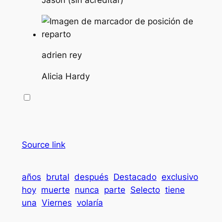
adrien rey
Alicia Hardy
Source link
años
brutal
después
Destacado
exclusivo
hoy
muerte
nunca
parte
Selecto
tiene
una
Viernes
volaría