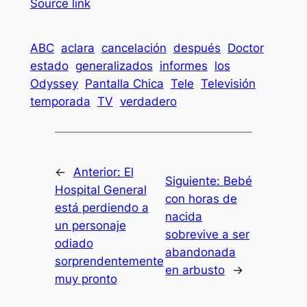
Source link
ABC
aclara
cancelación
después
Doctor
estado
generalizados
informes
los
Odyssey
Pantalla Chica
Tele
Televisión
temporada
TV
verdadero
←
Anterior:
El
Siguiente:
Bebé
Hospital General
con horas de
está perdiendo a
nacida
un personaje
sobrevive a ser
odiado
abandonada
sorprendentemente
en arbusto
→
muy pronto