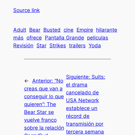
Source link
Adult
Bear
Busted
cine
Empire
hilarante
más
ofrece
Pantalla Grande
peliculas
Revisión
Star
Strikes
trailers
Yoda
Siguiente:
Suits:
←
Anterior:
“No
el drama
creas que van a
cancelado de
conseguir lo que
USA Network
quieren”: The
establece un
Bear Star se
récord de
vuelve franco
transmisión por
sobre la relación
tercera semana