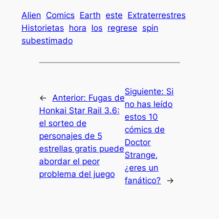
Alien
Comics
Earth
este
Extraterrestres
Historietas
hora
los
regrese
spin
subestimado
Siguiente:
Si
←
Anterior:
Fugas de
no has leído
Honkai Star Rail 3.6:
estos 10
el sorteo de
cómics de
personajes de 5
Doctor
estrellas gratis puede
Strange,
abordar el peor
¿eres un
problema del juego
fanático?
→