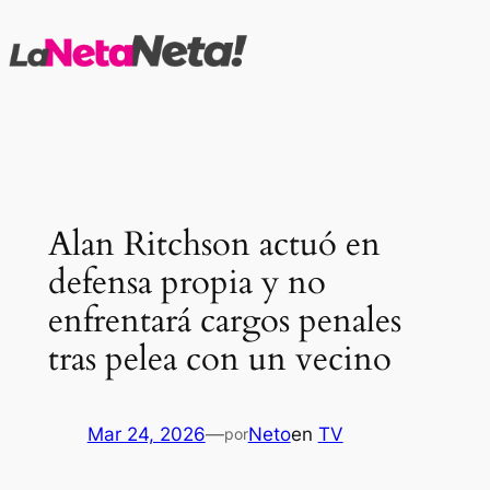
Saltar
al
contenido
Alan Ritchson actuó en
defensa propia y no
enfrentará cargos penales
tras pelea con un vecino
Mar 24, 2026
—
Neto
en
TV
por