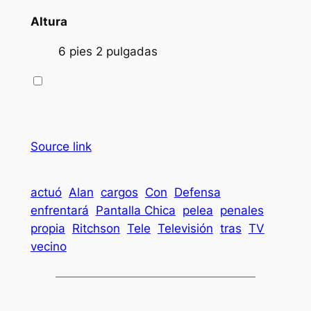
Altura
6 pies 2 pulgadas
Source link
actuó
Alan
cargos
Con
Defensa
enfrentará
Pantalla Chica
pelea
penales
propia
Ritchson
Tele
Televisión
tras
TV
vecino