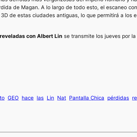
erdida de Magan. A lo largo de todo esto, el escaneo co
 3D de estas ciudades antiguas, lo que permitirá a los
reveladas con Albert Lin
se transmite los jueves por l
to
GEO
hace
las
Lin
Nat
Pantalla Chica
pérdidas
r