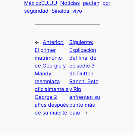
MéxicoEU.UU
Noticias
pactan
por
seguridad
Sinaloa
vivo
←
Anterior:
Siguiente:
El primer
Explicación
matrimonio
del final del
de Georgie y
episodio 3
Mandy
de Dutton
reemplaza
Ranch: Beth
oficialmente a
y Rip
George 2
enfrentan su
años después
punto más
de su muerte
bajo
→