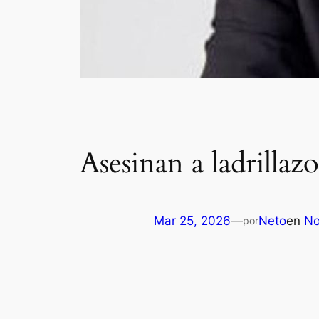
Asesinan a ladrillaz
Mar 25, 2026
—
Neto
en
No
por