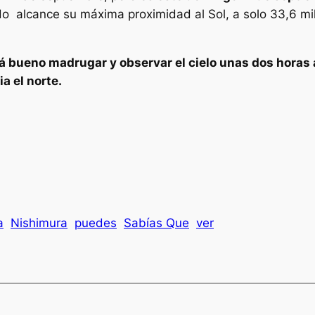
 alcance su máxima proximidad al Sol, a solo 33,6 mill
á bueno madrugar y observar el cielo unas dos horas a
ia el norte.
a
Nishimura
puedes
Sabías Que
ver