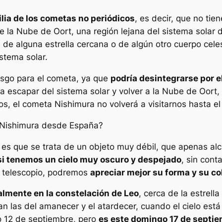
lia de los cometas no periódicos
, es decir, que no tie
de la Nube de Oort, una región lejana del sistema solar
a de alguna estrella cercana o de algún otro cuerpo cele
istema solar.
esgo para el cometa, ya que
podría desintegrarse por el 
ara escapar del sistema solar y volver a la Nube de Oor
s, el cometa Nishimura no volverá a visitarnos hasta el
Nishimura desde España?
s que se trata de un objeto muy débil, que apenas alc
 si tenemos un cielo muy oscuro y despejado
, sin cont
 telescopio, podremos
apreciar mejor su forma y su co
lmente en la constelación de Leo
, cerca de la estrell
n las del amanecer y el atardecer, cuando el cielo est
o 12 de septiembre, pero
es este domingo 17 de sept