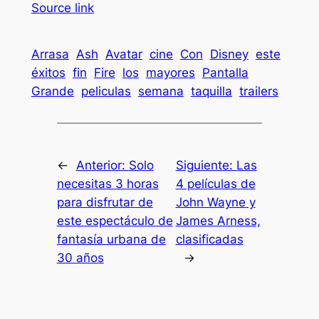
Source link
Arrasa
Ash
Avatar
cine
Con
Disney
este
éxitos
fin
Fire
los
mayores
Pantalla
Grande
peliculas
semana
taquilla
trailers
←
Anterior:
Solo
Siguiente:
Las
necesitas 3 horas
4 películas de
para disfrutar de
John Wayne y
este espectáculo de
James Arness,
fantasía urbana de
clasificadas
30 años
→