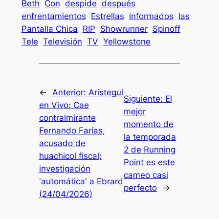
Beth
Con
despide
después
enfrentamientos
Estrellas
informados
las
Pantalla Chica
RIP
Showrunner
Spinoff
Tele
Televisión
TV
Yellowstone
←
Anterior:
Aristegui
Siguiente:
El
en Vivo: Cae
mejor
contralmirante
momento de
Fernando Farías,
la temporada
acusado de
2 de Running
huachicol fiscal;
Point es este
investigación
cameo casi
'automática' a Ebrard
perfecto
→
(24/04/2026)