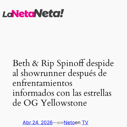
Saltar
al
contenido
Beth & Rip Spinoff despide
al showrunner después de
enfrentamientos
informados con las estrellas
de OG Yellowstone
Abr 24, 2026
—
Neto
en
TV
por