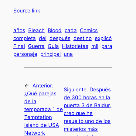
Source link
años
Bleach
Blood
cada
Comics
completa
del
después
destino
explicó
Final
Guerra
Guía
Historietas
mil
para
personaje
principal
una
←
Anterior:
Siguiente:
Después
¿Qué parejas
de 300 horas en la
de la
puerta 3 de Baldur,
temporada 1 de
creo que he
Temptation
resuelto uno de los
Island de USA
misterios más
Network