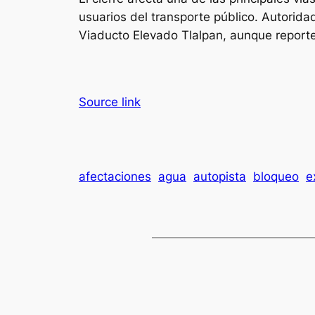
usuarios del transporte público. Autorida
Viaducto Elevado Tlalpan, aunque reportes
Source link
afectaciones
agua
autopista
bloqueo
e