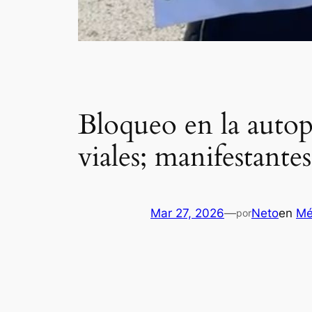
Bloqueo en la auto
viales; manifestante
Mar 27, 2026
—
Neto
en
Mé
por