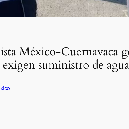
pista México-Cuernavaca ge
s exigen suministro de agu
xico