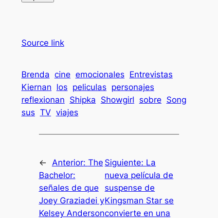
Source link
Brenda
cine
emocionales
Entrevistas
Kiernan
los
peliculas
personajes
reflexionan
Shipka
Showgirl
sobre
Song
sus
TV
viajes
←
Anterior:
The
Siguiente:
La
Bachelor:
nueva película de
señales de que
suspense de
Joey Graziadei y
Kingsman Star se
Kelsey Anderson
convierte en una