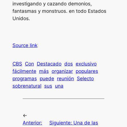
investigando y cazando demonios,
fantasmas y monstruos. en todo Estados
Unidos.
Source link
CBS
Con
Destacado
dos
exclusivo
fácilmente
más
organizar
populares
programas
puede
reunión
Selecto
sobrenatural
sus
una
←
Anterior:
Siguiente:
Una de las