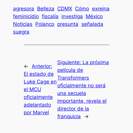
agresora
Belleza
CDMX
Cómo
exreina
feminicidio
fiscalía
investiga
México
Noticias
Polanco
presunta
señalada
suegra
Siguiente:
La próxima
←
Anterior:
película de
El estado de
Transformers
Luke Cage en
oficialmente no será
el MCU
una secuela
oficialmente
importante, revela el
adelantado
director de la
por Marvel
franquicia
→