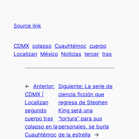
Source link
CDMX
colapso
Cuauhtémoc
cuerpo
Localizan
México
Noticias
tercer
tras
←
Anterior:
Siguiente:
La serie de
CDMX |
ciencia ficción que
Localizan
regresa de Stephen
segundo
King será una
cuerpo tras
“tortura” para sus
colapso en la
personajes, se burla
Cuauhtémoc
de la estrella
→