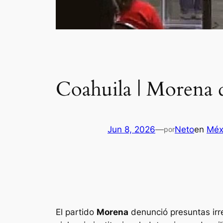
Coahuila | Morena d
Jun 8, 2026
—
Neto
en
Méx
por
El partido
Morena
denunció presuntas irre