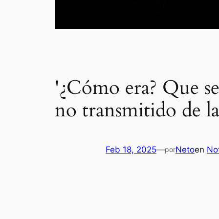
'¿Cómo era? Que se
no transmitido de la
Feb 18, 2025
—
Neto
en
Not
por