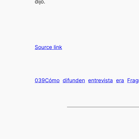
dijo.
Source link
039Cómo
difunden
entrevista
era
Fra