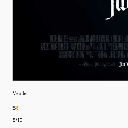
Vender
8
/10