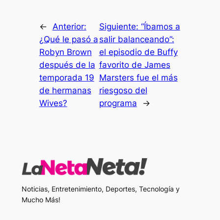
←
Anterior:
Siguiente:
“Íbamos a
¿Qué le pasó a
salir balanceando”:
Robyn Brown
el episodio de Buffy
después de la
favorito de James
temporada 19
Marsters fue el más
de hermanas
riesgoso del
Wives?
programa
→
Noticias, Entretenimiento, Deportes, Tecnología y
Mucho Más!