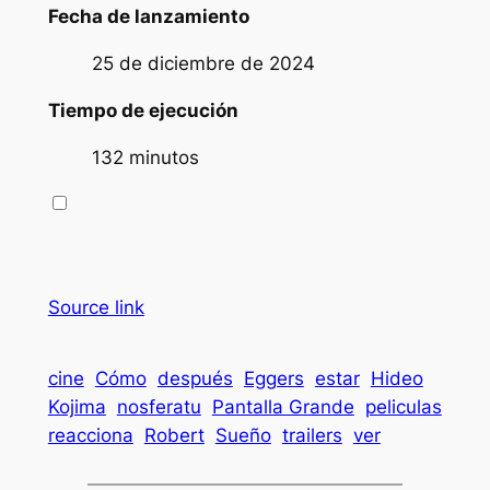
Fecha de lanzamiento
25 de diciembre de 2024
Tiempo de ejecución
132 minutos
Source link
cine
Cómo
después
Eggers
estar
Hideo
Kojima
nosferatu
Pantalla Grande
peliculas
reacciona
Robert
Sueño
trailers
ver