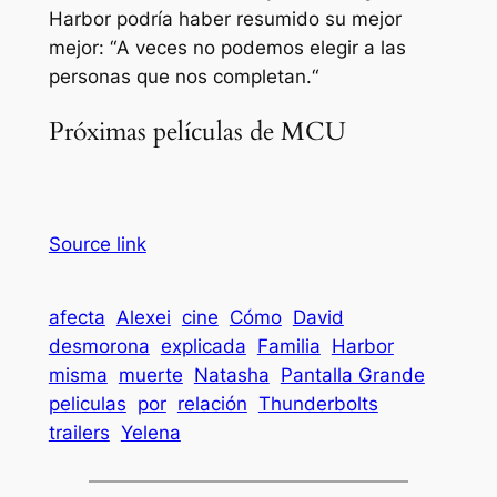
Harbor podría haber resumido su mejor
mejor: “
A veces no podemos elegir a las
personas que nos completan.
“
Próximas películas de MCU
Source link
afecta
Alexei
cine
Cómo
David
desmorona
explicada
Familia
Harbor
misma
muerte
Natasha
Pantalla Grande
peliculas
por
relación
Thunderbolts
trailers
Yelena