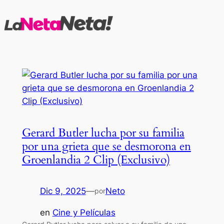
Saltar
al
contenido
Gerard Butler lucha por su familia
por una grieta que se desmorona en
Groenlandia 2 Clip (Exclusivo)
Dic 9, 2025
—
Neto
por
en
Cine y Películas