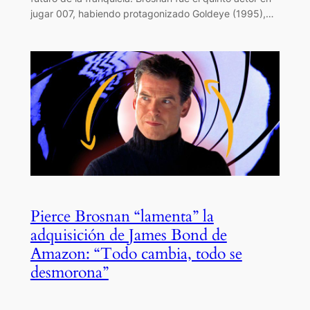
jugar 007, habiendo protagonizado Goldeye (1995),…
Pierce Brosnan “lamenta” la
adquisición de James Bond de
Amazon: “Todo cambia, todo se
desmorona”