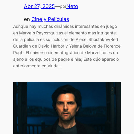
Abr 27, 2025
—
Neto
por
en
Cine y Películas
Aunque hay muchas dinámicas interesantes en juego
en Marvel’s Rayos*quizás el elemento más intrigante
de la película es su inclusión de Alexei Shostakov/Red
Guardian de David Harbor y Yelena Belova de Florence
Pugh. El universo cinematográfico de Marvel no es un
ajeno a los equipos de padre e hija; Este dúo apareció
anteriormente en Viuda…