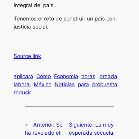
integral del país.
Tenemos el reto de construir un país con
justicia social.
Source link
aplicará
Cómo
Economía
horas
jornada
laboral
México
Noticias
para
propuesta
reducir
←
Anterior:
Se
Siguiente:
La muy
ha revelado el
esperada secuela