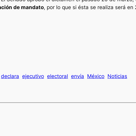
cación de mandato
, por lo que si ésta se realiza será 
declara
ejecutivo
electoral
envía
México
Noticias