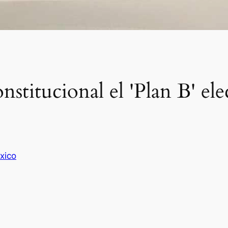
stitucional el 'Plan B' elec
xico