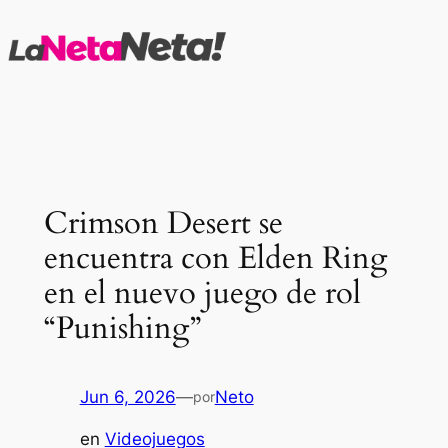
Saltar
al
contenido
Crimson Desert se
encuentra con Elden Ring
en el nuevo juego de rol
“Punishing”
Jun 6, 2026
—
Neto
por
en
Videojuegos