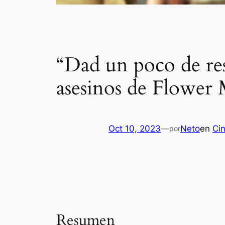
“Dad un poco de res
asesinos de Flowe
Oct 10, 2023
—
Neto
en
Cin
por
Resumen