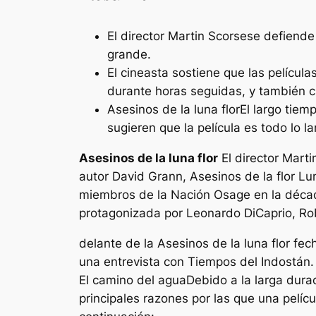
El director Martin Scorsese defiende
grande.
El cineasta sostiene que las películ
durante horas seguidas, y también ci
Asesinos de la luna flor
El largo tiem
sugieren que la película es todo lo l
Asesinos de la luna flor
El director Marti
autor David Grann,
Asesinos de la flor
Lu
miembros de la Nación Osage en la décad
protagonizada por Leonardo DiCaprio, Robe
delante de la
Asesinos de la luna flor
fech
una entrevista con
Tiempos del Indostán
El camino del agua
Debido a la larga durac
principales razones por las que una pelí