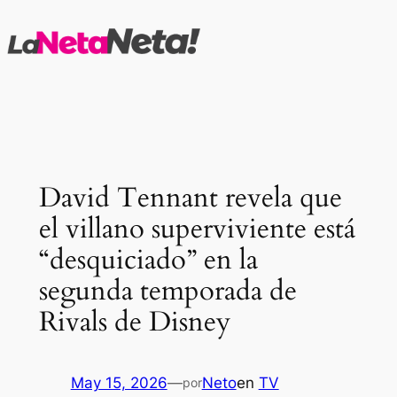
Saltar
al
contenido
David Tennant revela que
el villano superviviente está
“desquiciado” en la
segunda temporada de
Rivals de Disney
May 15, 2026
—
Neto
en
TV
por