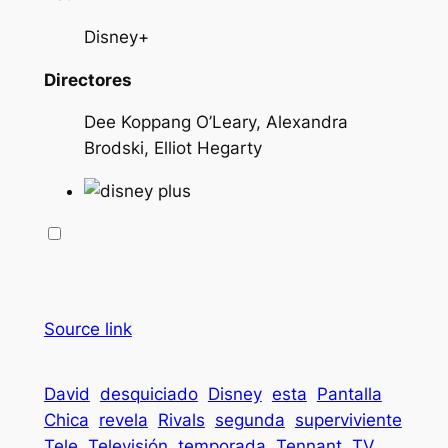
Disney+
Directores
Dee Koppang O’Leary, Alexandra
Brodski, Elliot Hegarty
Source link
David
desquiciado
Disney
esta
Pantalla
Chica
revela
Rivals
segunda
superviviente
Tele
Televisión
temporada
Tennant
TV