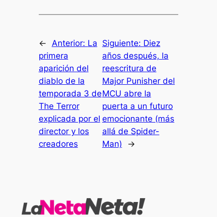
←
Anterior:
La
Siguiente:
Diez
primera
años después, la
aparición del
reescritura de
diablo de la
Major Punisher del
temporada 3 de
MCU abre la
The Terror
puerta a un futuro
explicada por el
emocionante (más
director y los
allá de Spider-
creadores
Man)
→