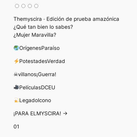
Themyscira · Edición de prueba amazónica
¿Qué tan bien lo sabes?
¿Mujer Maravilla?
Orígenes
Paraíso
Potestades
Verdad
☠
villanos
¡Guerra!
Películas
DCEU
Legado
Icono
¡PARA ELMYSCIRA! →
01