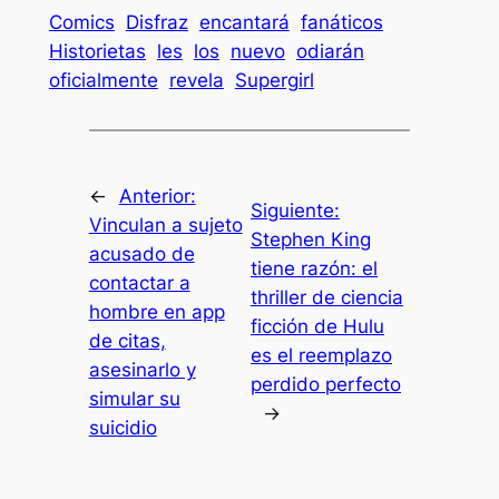
Comics
Disfraz
encantará
fanáticos
Historietas
les
los
nuevo
odiarán
oficialmente
revela
Supergirl
←
Anterior:
Siguiente:
Vinculan a sujeto
Stephen King
acusado de
tiene razón: el
contactar a
thriller de ciencia
hombre en app
ficción de Hulu
de citas,
es el reemplazo
asesinarlo y
perdido perfecto
simular su
→
suicidio