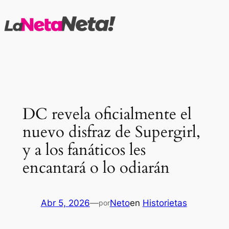
Saltar
al
contenido
DC revela oficialmente el
nuevo disfraz de Supergirl,
y a los fanáticos les
encantará o lo odiarán
Abr 5, 2026
—
Neto
en
Historietas
por