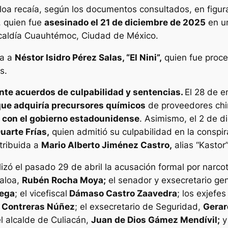
naloa recaía, según los documentos consultados, en fig
, quien fue
asesinado el 21 de diciembre de 2025
en u
lcaldía Cuauhtémoc, Ciudad de México.
sa a
Néstor Isidro Pérez Salas, “El Nini”,
quien fue proce
s.
te acuerdos de culpabilidad y sentencias.
El 28 de e
ue adquiría precursores químicos
de proveedores chi
r con el gobierno estadounidense
. Asimismo, el 2 de d
uarte Frías,
quien admitió su culpabilidad en la conspir
tribuida a
Mario Alberto Jiménez Castro,
alias “Kastor”
izó el pasado 29 de abril la acusación formal por narcot
naloa,
Rubén Rocha Moya;
el senador y exsecretario ge
Vega
; el vicefiscal
Dámaso Castro Zaavedra
; los exjefes
e Contreras Núñez
; el exsecretario de Seguridad,
Gerar
l alcalde de Culiacán,
Juan de Dios Gámez Mendívil;
y