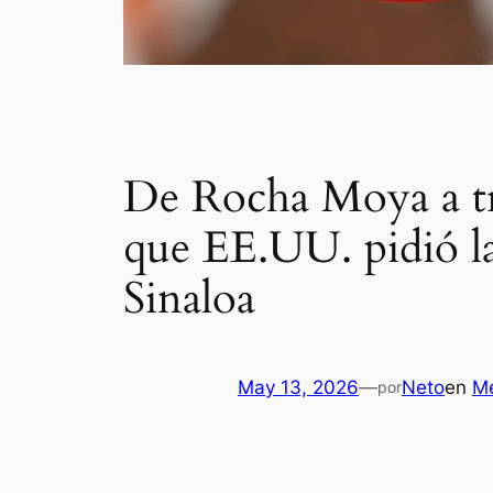
De Rocha Moya a traf
que EE.UU. pidió la
Sinaloa
May 13, 2026
—
Neto
en
Mé
por