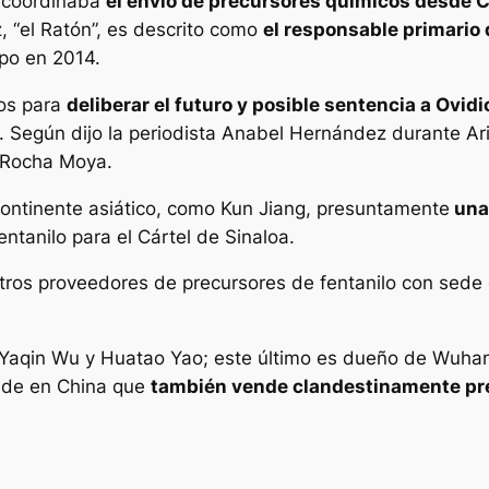
 coordinaba
el envío de precursores químicos desde Ch
 “el Ratón”, es descrito como
el responsable primario d
ipo en 2014.
dos para
deliberar el futuro y posible sentencia a Ovi
o. Según dijo la periodista Anabel Hernández durante Ar
 Rocha Moya.
continente asiático, como Kun Jiang, presuntamente
una 
ntanilo para el Cártel de Sinaloa.
 otros proveedores de precursores de fentanilo con sede
aqin Wu y Huatao Yao; este último es dueño de Wuhan 
sede en China que
también vende clandestinamente pre