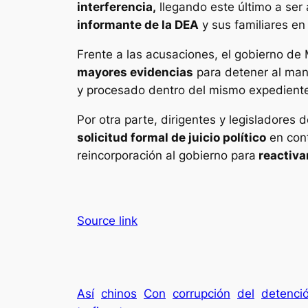
interferencia,
llegando este último a ser a
informante de la DEA
y sus familiares en
Frente a las acusaciones, el gobierno de 
mayores evidencias
para detener al mand
y procesado dentro del mismo expediente
Por otra parte, dirigentes y legisladores
solicitud formal de juicio político
en cont
reincorporación al gobierno para
reactivar
Source link
Así
chinos
Con
corrupción
del
detenci