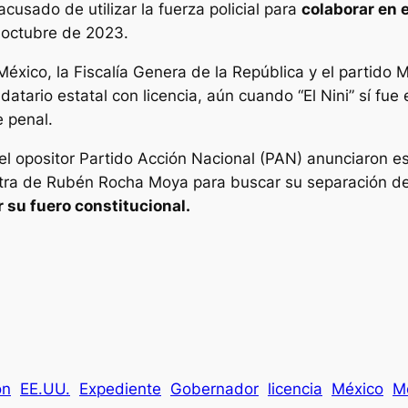
cusado de utilizar la fuerza policial para
colaborar en 
 octubre de 2023.
México, la Fiscalía Genera de la República y el partido 
atario estatal con licencia, aún cuando “El Nini” sí fue
 penal.
 del opositor Partido Acción Nacional (PAN) anunciaron e
ra de Rubén Rocha Moya para buscar su separación defini
 su fuero constitucional.
ón
EE.UU.
Expediente
Gobernador
licencia
México
M