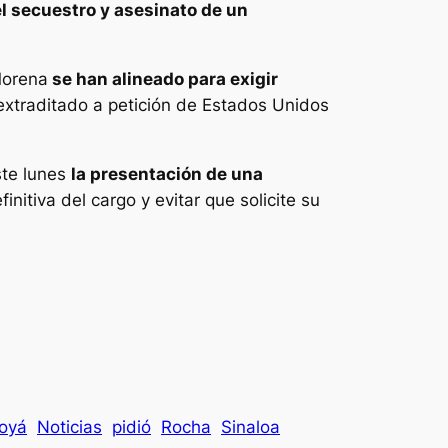
el secuestro y asesinato de un
Morena
se han alineado para exigir
 extraditado a petición de Estados Unidos
ste lunes
la presentación de una
tiva del cargo y evitar que solicite su
oyá
Noticias
pidió
Rocha
Sinaloa