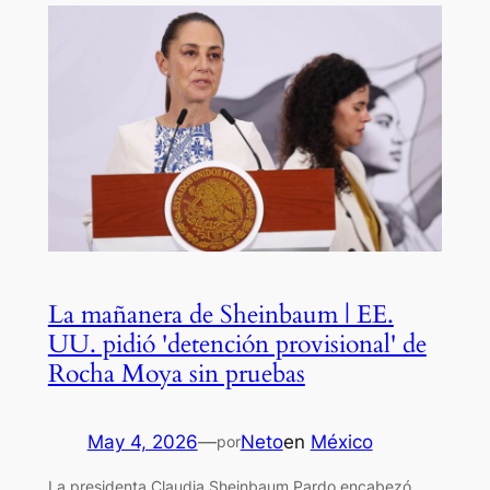
La mañanera de Sheinbaum | EE.
UU. pidió 'detención provisional' de
Rocha Moya sin pruebas
May 4, 2026
—
Neto
en
México
por
La presidenta Claudia Sheinbaum Pardo encabezó