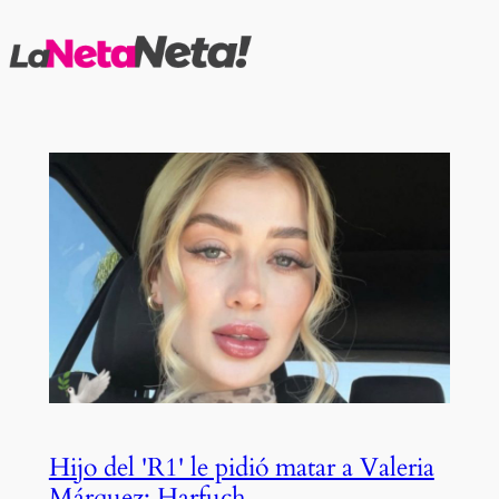
Saltar
al
contenido
Hijo del 'R1' le pidió matar a Valeria
Márquez: Harfuch